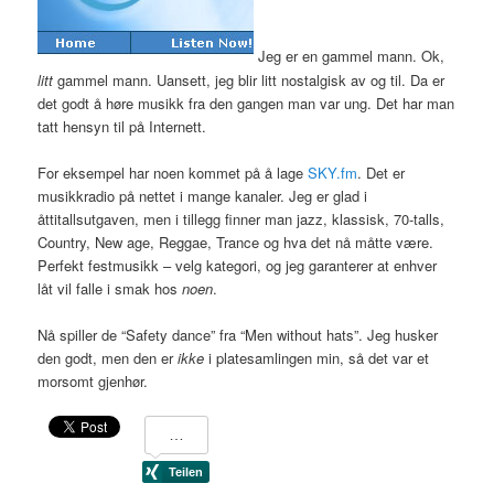
Jeg er en gammel mann. Ok,
litt
gammel mann. Uansett, jeg blir litt nostalgisk av og til. Da er
det godt å høre musikk fra den gangen man var ung. Det har man
tatt hensyn til på Internett.
For eksempel har noen kommet på å lage
SKY
.fm
. Det er
musikkradio på nettet i mange kanaler. Jeg er glad i
åttitallsutgaven, men i tillegg finner man jazz, klassisk, 70-talls,
Country, New age, Reggae, Trance og hva det nå måtte være.
Perfekt festmusikk – velg kategori, og jeg garanterer at enhver
låt vil falle i smak hos
noen
.
Nå spiller de “Safety dance” fra “Men without hats”. Jeg husker
den godt, men den er
ikke
i platesamlingen min, så det var et
morsomt gjenhør.