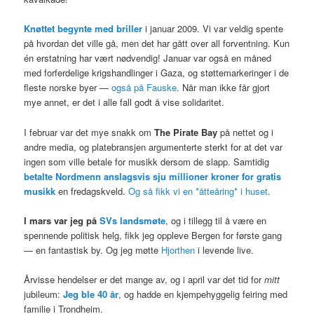
Knøttet begynte med briller
i januar 2009. Vi var veldig spente
på hvordan det ville gå, men det har gått over all forventning. Kun
én erstatning har vært nødvendig! Januar var også en måned
med forferdelige krigshandlinger i Gaza, og støttemarkeringer i de
fleste norske byer —
også på Fauske
. Når man ikke får gjort
mye annet, er det i alle fall godt å vise solidaritet.
I februar var det mye snakk om
The Pirate Bay
på nettet og i
andre media, og platebransjen argumenterte sterkt for at det var
ingen som ville betale for musikk dersom de slapp. Samtidig
betalte Nordmenn anslagsvis sju millioner kroner for gratis
musikk
en fredagskveld.
Og så fikk vi en *åtteåring* i huset
.
I mars var jeg på
SVs landsmøte
, og i tillegg til å være en
spennende politisk helg, fikk jeg oppleve Bergen for første gang
— en fantastisk by. Og jeg møtte
Hjorthen
i levende live.
Årvisse hendelser er det mange av, og i april var det tid for
mitt
jubileum:
Jeg ble 40 år
, og hadde en kjempehyggelig feiring med
familie i Trondheim.