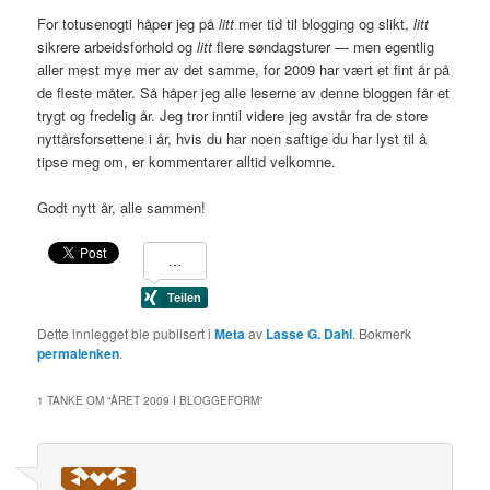
For totusenogti håper jeg på
litt
mer tid til blogging og slikt,
litt
sikrere arbeidsforhold og
litt
flere søndagsturer — men egentlig
aller mest mye mer av det samme, for 2009 har vært et fint år på
de fleste måter. Så håper jeg alle leserne av denne bloggen får et
trygt og fredelig år. Jeg tror inntil videre jeg avstår fra de store
nyttårsforsettene i år, hvis du har noen saftige du har lyst til å
tipse meg om, er kommentarer alltid velkomne.
Godt nytt år, alle sammen!
Dette innlegget ble publisert i
Meta
av
Lasse G. Dahl
. Bokmerk
permalenken
.
1 TANKE OM “
ÅRET 2009 I BLOGGEFORM
”