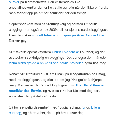
skriver
på hjemmenettet. Den er fremdeles like
anbefalingsverdig, den er helt stille og rolig når den ikke er i bruk,
men starter opp på ett par sekunder når den trengs.
September kom med et Stortingsvalg og dermed litt politisk
blogging, men også en av 2009s alt for sjeldne nerdebloggingser:
Hvordan fikse
mobilt Internet i Linpus på Acer Aspire One
.
Det var gøy!
Mitt favoritt-operativsystem
Ubuntu ble fem år
i oktober, og det
avstedkom selvfølgelig en bloggings. Det var også den måneden
Anna Anka greide å snike til seg navns nevnelse
også hos meg.
November er foreløpig «all time low» på bloggefronten hos meg,
med tre bloggingser. Jeg skal se om jeg ikke greier å skjerpe
meg. Men en av de tre var bloggingsen om
The BlackSheeps
musikkvideo Edwin
, og hvis du ikke har fått med deg den,
anbefales den på det varmeste.
Så kom endelig desember, med *Lucia, solsnu,
jul
og
Ellens
bursdag
, og så er vi her, da — på årets siste dag!