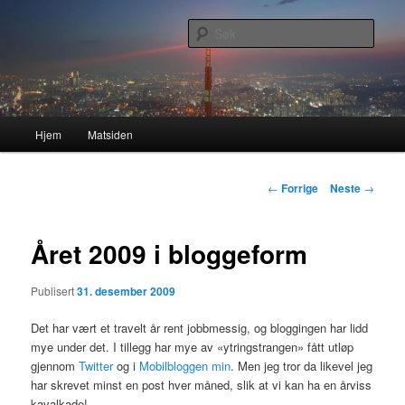
Gå
Nå enda nyere og mer forbedret!
direkte
Søk
til
hovedinnholdet
Lasses hjemmeside
Hovedmeny
Hjem
Matsiden
Innleggsnavigasjon
←
Forrige
Neste
→
Året 2009 i bloggeform
Publisert
31. desember 2009
Det har vært et travelt år rent jobbmessig, og bloggingen har lidd
mye under det. I tillegg har mye av «ytringstrangen» fått utløp
gjennom
Twitter
og i
Mobilbloggen min
. Men jeg tror da likevel jeg
har skrevet minst en post hver måned, slik at vi kan ha en årviss
kavalkade!