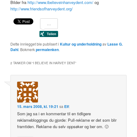
Bilder fra
http://www.ibelieveinharveydent.com/
og
http://www.friendsofharveydent.org/
Dette innlegget ble publisert i
Kultur og underholdning
av
Lasse G.
Dahl
. Bokmerk
permalenken
.
2 TANKER OM “
I BELIEVE IN HARVEY DENT
”
15. mars 2008, kl. 19:21
sa
Elf
:
Som jeg sa i en kommentar til en tidligere
reklamebloggings du gjorde: Pull-reklame er det som blir
framtiden. Reklame du selv oppsøker og ber om. 🙂