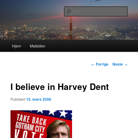
Gå
Nå enda nyere og mer forbedret!
direkte
Søk
til
hovedinnholdet
Lasses hjemmeside
Hovedmeny
Hjem
Matsiden
Innleggsnavigasjon
←
Forrige
Neste
→
I believe in Harvey Dent
Publisert
15. mars 2008