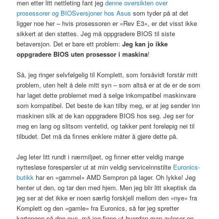
men etter litt nettleting fant jeg
denne oversikten over
prosessorer og
BIO
Sversjoner hos Asus
som tyder på at det
ligger noe her – hvis prosessoren er «Rev E3», er det visst ikke
sikkert at den støttes. Jeg må oppgradere
BIOS
til siste
betaversjon. Det er bare ett problem:
Jeg kan jo ikke
oppgradere
BIOS
uten prosessor i maskina
!
Så, jeg ringer selvfølgelig til Komplett, som forsåvidt forstår mitt
problem, uten helt å dele mitt syn – som altså er at de er de som
har laget dette problemet med å selge inkompatibel maskinvare
som kompatibel. Det beste de kan tilby meg, er at jeg sender inn
maskinen slik at de kan oppgradere
BIOS
hos seg. Jeg ser for
meg en lang og slitsom ventetid, og takker pent foreløpig nei til
tilbudet. Det må da finnes enklere måter å gjøre dette på.
Jeg leter litt rundt i nærmiljøet, og finner etter veldig mange
nyttesløse forespørsler ut at min veldig serviceinnstilte
Euronics-
butikk
har en «gammel»
AMD
Sempron på lager. Oh lykke! Jeg
henter ut den, og tar den med hjem. Men jeg blir litt skeptisk da
jeg ser at det ikke er noen særlig forskjell mellom den «nye» fra
Komplett og den «gamle» fra Euronics, så før jeg spretter
kartongen på den nye, må jeg finne ut hvordan man avleser en