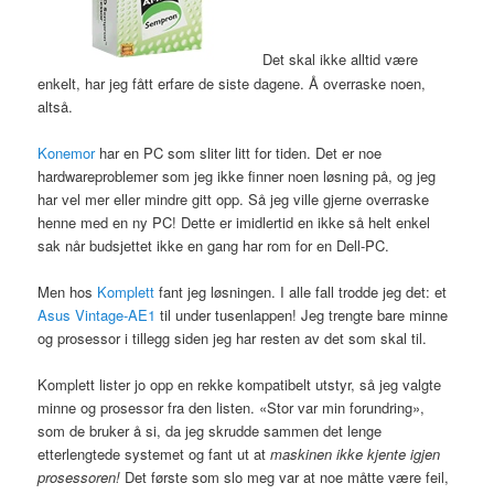
Det skal ikke alltid være
enkelt, har jeg fått erfare de siste dagene. Å overraske noen,
altså.
Konemor
har en PC som sliter litt for tiden. Det er noe
hardwareproblemer som jeg ikke finner noen løsning på, og jeg
har vel mer eller mindre gitt opp. Så jeg ville gjerne overraske
henne med en ny PC! Dette er imidlertid en ikke så helt enkel
sak når budsjettet ikke en gang har rom for en Dell-PC.
Men hos
Komplett
fant jeg løsningen. I alle fall trodde jeg det: et
Asus Vintage-AE1
til under tusenlappen! Jeg trengte bare minne
og prosessor i tillegg siden jeg har resten av det som skal til.
Komplett lister jo opp en rekke kompatibelt utstyr, så jeg valgte
minne og prosessor fra den listen. «Stor var min forundring»,
som de bruker å si, da jeg skrudde sammen det lenge
etterlengtede systemet og fant ut at
maskinen ikke kjente igjen
prosessoren!
Det første som slo meg var at noe måtte være feil,