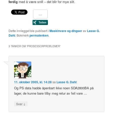
ferdig
med å være snill – det blir for mye slit.
Dette innlegget ble publisert i
Maskinvare og dingser
av
Lasse G.
Dahl
. Bokmerk
permalenken
.
3 TANKER OM “
PROSESSORPROBLEMER
”
11. oktober 2005, kl. 14:28
sa
Lasse G. Dahl
:
Og PS data hadde åpenbart ikke noen SDA2800BA på
lager, de kunne bare tilby meg retur av feil vare …
↓
Svar