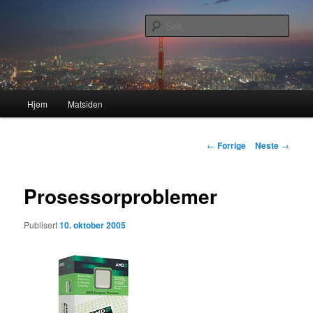
Gå
Nå enda nyere og mer forbedret!
direkte
Søk
til
hovedinnholdet
Lasses hjemmeside
Hovedmeny
Hjem
Matsiden
Innleggsnavigasjon
←
Forrige
Neste
→
Prosessorproblemer
Publisert
10. oktober 2005