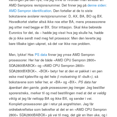
AMD
Semprons revisjonsnummer. Det finner jeg på
denne siden:
AMD
Sempron identification
. Den forteller at de to siste
bokstavene avslører revisjonsnummer: D, AX, BA, BO og BX.
Hovedkortet støtter altså ikke noe etter BA, mens prosessorene
jeg sitter med begge er BX. Stor irritasjon. Skal ikke bebreide
Euronics for det, da – hadde jeg visst hva jeg skulle ha, hadde
de jo ikke sendt med meg feil prosessor. Men den leverte jeg
bare tilbake igjen uåpnet, så det var ikke noe problem.
Men, lykke! Hos
PS data
finner jeg ymse
AMD
Sempron
prosessorer. Her har de både «AMD
CPU
Sempron 2800+
SDA2800BABOX
» og «AMD
CPU
Sempron 2800+
SDA2800BXBOX
». «BOX» betyr her at den er pakket i en pen
eske med kjølevifte og det hele
(i motsetning til «bulk»)
, så
bokstavene som teller her, er «BA» og «BX».
PS data har
åpenbart den gamle, gode prosessoren jeg trenger.
Jeg bestiller
sporenstreks, merker til og med bestillingen med at det er
veldig
viktig
at jeg får nettopp BA og ikke BX, og sender i vei.
Komplett-prosessoren går i retur på angrefristen. Jeg får
ordrebekreftelse som bekrefter at det er en «AMD
CPU
Sempron
2800+
SDA2800BABOX
» på vei til meg, det går en liten uke, og i