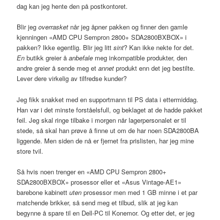
dag kan jeg hente den på postkontoret.
Blir jeg
overrasket
når jeg åpner pakken og finner den gamle
kjenningen «AMD
CPU
Sempron 2800+
SDA2800BXBOX
» i
pakken? Ikke egentlig. Blir jeg litt
sint
? Kan ikke nekte for det.
En
butikk greier å
anbefale
meg inkompatible produkter, den
andre greier å sende meg et
annet
produkt enn det jeg bestilte.
Lever dere virkelig av tilfredse kunder?
Jeg fikk snakket med en supportmann til PS data i ettermiddag.
Han var i det minste forståelsfull, og beklaget at de hadde pakket
feil. Jeg skal ringe tilbake i morgen når lagerpersonalet er til
stede, så skal han prøve å finne ut om de har noen
SDA2800BA
liggende. Men siden de nå er fjernet fra prislisten, har jeg mine
store tvil.
Så hvis noen trenger en «AMD
CPU
Sempron 2800+
SDA2800BXBOX
» prosessor eller et «Asus Vintage-AE1»
barebone kabinett
uten
prosessor men med 1 GB minne i et par
matchende brikker, så send meg et tilbud, slik at jeg kan
begynne å spare til en Dell-PC til Konemor. Og etter det, er jeg