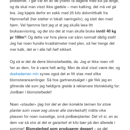
problemet. I går var en av de ytterst få dagene med sol på lenge,
og da skal man visst ikke gjødsle – men kalking, det må vel gå
bra. Jeg kjøpte derfor en sekk med 25 kilo dolomittkalk fra
Hammerfall (her støtter vi lokalt næringsliv), og sleit den med
hjem. Vel hjemme fant jeg ut at jeg skulle lese litt
bruksavvisning, og der sto det at man skulle bruke
inntil 40 kg
pr 100m²
! Og dette var hvis plena var sånn
normalt
dårlig stelt!
Jeg har noen hundre kvadratmeter med plen, så her trengs det
mer kalk, det er i alle fall
helt
sikkert.
Og så er det de derre blomsterbedda, da. Jeg er ikke noen vill
fan av dem, for å være helt ærlig. Men de skal visst være der, og
duskedamen min
synes også det er litt stas med slike
blomsteransamlinger. Så hos gartnerutsalget i går fikk jeg en
glitrende idé som jeg heldigvis greide å reklamere tilstrekkelig for:
Jordbær i blomsterbedet!
Noen «stauder»
(jeg tror det er den korrekte termen for store
planter som voser seg utover alle støvleskaft)
måtte vike
plassen for noen nusselige, små jordbærplanter. Det vil si, en av
dem var så stor at det er garantert et kilo bær på den allerede i
sommer!
Blomsterbed som produserer dessert
– se
det