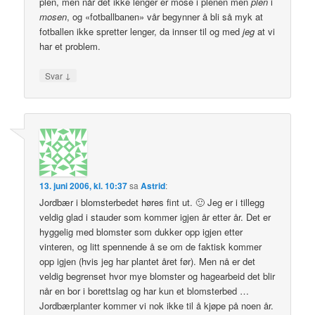
plen, men når det ikke lenger er mose i plenen men
plen
i
mosen
, og «fotballbanen» vår begynner å bli så myk at
fotballen ikke spretter lenger, da innser til og med
jeg
at vi
har et problem.
↓
Svar
13. juni 2006, kl. 10:37
sa
Astrid
:
Jordbær i blomsterbedet høres fint ut. 🙂 Jeg er i tillegg
veldig glad i stauder som kommer igjen år etter år. Det er
hyggelig med blomster som dukker opp igjen etter
vinteren, og litt spennende å se om de faktisk kommer
opp igjen (hvis jeg har plantet året før). Men nå er det
veldig begrenset hvor mye blomster og hagearbeid det blir
når en bor i borettslag og har kun et blomsterbed …
Jordbærplanter kommer vi nok ikke til å kjøpe på noen år.