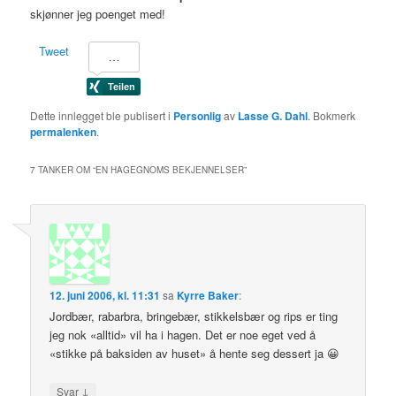
skjønner jeg poenget med!
Tweet
Dette innlegget ble publisert i
Personlig
av
Lasse G. Dahl
. Bokmerk
permalenken
.
7 TANKER OM “
EN HAGEGNOMS BEKJENNELSER
”
12. juni 2006, kl. 11:31
sa
Kyrre Baker
:
Jordbær, rabarbra, bringebær, stikkelsbær og rips er ting
jeg nok «alltid» vil ha i hagen. Det er noe eget ved å
«stikke på baksiden av huset» å hente seg dessert ja 😀
↓
Svar