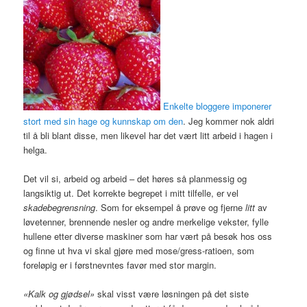
Enkelte bloggere imponerer
stort med sin hage og kunnskap om den
. Jeg kommer nok aldri
til å bli blant disse, men likevel har det vært litt arbeid i hagen i
helga.
Det vil si, arbeid og arbeid – det høres så planmessig og
langsiktig ut. Det korrekte begrepet i mitt tilfelle, er vel
skadebegrensning
. Som for eksempel å prøve og fjerne
litt
av
løvetenner, brennende nesler og andre merkelige vekster, fylle
hullene etter diverse maskiner som har vært på besøk hos oss
og finne ut hva vi skal gjøre med mose/gress-ratioen, som
foreløpig er i førstnevntes favør med stor margin.
«Kalk og gjødsel»
skal visst være løsningen på det siste