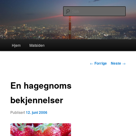
Gå
Nå enda nyere og mer forbedret!
direkte
Søk
til
hovedinnholdet
Lasses hjemmeside
Hovedmeny
Hjem
Matsiden
Innleggsnavigasjon
←
Forrige
Neste
→
En hagegnoms
bekjennelser
Publisert
12. juni 2006