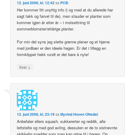
12. juni 2006, kl. 12:42
sa
PCB
:
Her kommer litt unyttig info (i og med at du allerede har
sagt takk og farvel til de), men stauder er planter som
kommer igjen år etter år – i motsettning til
sommerblomster/ettårige planter.
For min del syns jeg slette grønne plener og et hjørne
med jordbær er den ideele hagen. Er det i tillegg en
formklippet hekk rundt er det bare å nyte!
↓
Svar
12. juni 2006, kl. 23:19
sa
Øyvind Hoven Oftedal
:
Anbefaler ellers squash, sukkererter og reddik, alle
lettstelte og med god avling, dessuten er de to sistnevnte
skikkelig snadder som man kan gripe til i hagen. Og