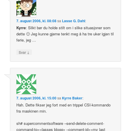
7. august 2006, kl. 08:08
sa
Lasse G. Dahl
:
Kyrre
: Slikt bør du holde stilt om i slike situasjoner som
dette 🙂 Jeg kunne gjerne tenkt meg å ha tre uker igjen til
ferie, jeg …
↓
Svar
7. august 2006, kl. 15:00
sa
Kyrre Baker
:
Hah. Dette fikser jeg fort med en trippel CSI-kommando
fra maskinen min.
sh# supercommentsoftware –send-delete-comment-
command-to=»lasses blogg» –comment-id=»my last