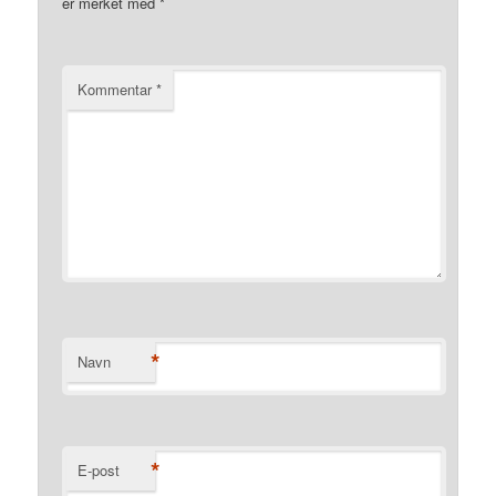
er merket med
*
Kommentar
*
*
Navn
*
E-post