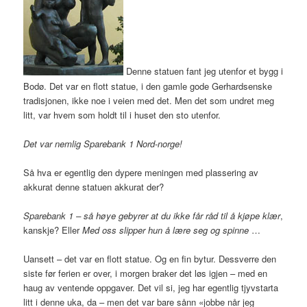
Denne statuen fant jeg utenfor et bygg i
Bodø. Det var en flott statue, i den gamle gode Gerhardsenske
tradisjonen, ikke noe i veien med det. Men det som undret meg
litt, var hvem som holdt til i huset den sto utenfor.
Det var nemlig Sparebank 1 Nord-norge!
Så hva er egentlig den dypere meningen med plassering av
akkurat denne statuen akkurat der?
Sparebank 1 – så høye gebyrer at du ikke får råd til å kjøpe klær
,
kanskje? Eller
Med oss slipper hun å lære seg og spinne
…
Uansett – det var en flott statue. Og en fin bytur. Dessverre den
siste før ferien er over, i morgen braker det løs igjen – med en
haug av ventende oppgaver. Det vil si, jeg har egentlig tjyvstarta
litt i denne uka, da – men det var bare sånn «jobbe når jeg