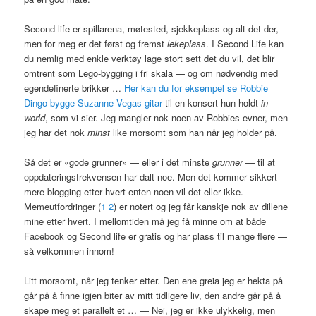
Second life er spillarena, møtested, sjekkeplass og alt det der,
men for meg er det først og fremst
lekeplass
. I Second Life kan
du nemlig med enkle verktøy lage stort sett det du vil, det blir
omtrent som Lego-bygging i fri skala — og om nødvendig med
egendefinerte brikker …
Her kan du for eksempel se Robbie
Dingo bygge Suzanne Vegas gitar
til en konsert hun holdt
in-
world
, som vi sier. Jeg mangler nok noen av Robbies evner, men
jeg har det nok
minst
like morsomt som han når jeg holder på.
Så det er «gode grunner» — eller i det minste
grunner
— til at
oppdateringsfrekvensen har dalt noe. Men det kommer sikkert
mere blogging etter hvert enten noen vil det eller ikke.
Memeutfordringer (
1
2
) er notert og jeg får kanskje nok av dillene
mine etter hvert. I mellomtiden må jeg få minne om at både
Facebook og Second life er gratis og har plass til mange flere —
så velkommen innom!
Litt morsomt, når jeg tenker etter. Den ene greia jeg er hekta på
går på å finne igjen biter av mitt tidligere liv, den andre går på å
skape meg et parallelt et … — Nei, jeg er ikke ulykkelig, men