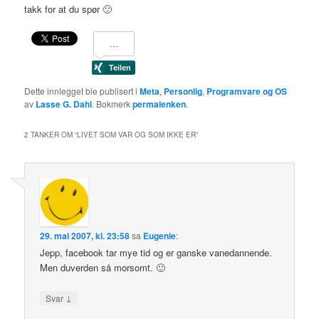
takk for at du spør 🙂
Dette innlegget ble publisert i
Meta
,
Personlig
,
Programvare og OS
av
Lasse G. Dahl
. Bokmerk
permalenken
.
2 TANKER OM “
LIVET SOM VAR OG SOM IKKE ER
”
29. mai 2007, kl. 23:58
sa
Eugenie
:
Jepp, facebook tar mye tid og er ganske vanedannende.
Men duverden så morsomt. 🙂
↓
Svar