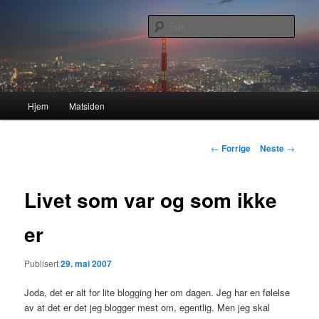
Gå
Nå enda nyere og mer forbedret!
direkte
Søk
til
hovedinnholdet
Lasses hjemmeside
Hovedmeny
Hjem
Matsiden
Innleggsnavigasjon
←
Forrige
Neste
→
Livet som var og som ikke
er
Publisert
29. mai 2007
Joda, det er alt for lite blogging her om dagen. Jeg har en følelse
av at det er det jeg blogger mest om, egentlig. Men jeg skal