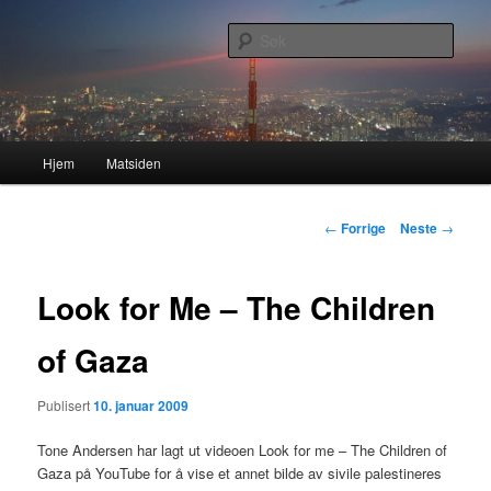
Gå
Nå enda nyere og mer forbedret!
direkte
Søk
til
hovedinnholdet
Lasses hjemmeside
Hovedmeny
Hjem
Matsiden
Innleggsnavigasjon
←
Forrige
Neste
→
Look for Me – The Children
of Gaza
Publisert
10. januar 2009
Tone Andersen har lagt ut videoen Look for me – The Children of
Gaza på YouTube for å vise et annet bilde av sivile palestineres