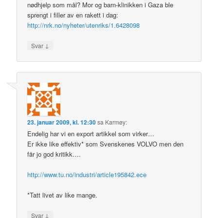
nødhjelp som mål? Mor og barn-klinikken i Gaza ble
sprengt i filler av en rakett i dag:
http://nrk.no/nyheter/utenriks/1.6428098
↓
Svar
23. januar 2009, kl. 12:30
sa
Karmøy
:
Endelig har vi en export artikkel som virker…
Er ikke like effektiv* som Svenskenes VOLVO men den
får jo god kritikk….
http://www.tu.no/industri/article195842.ece
*Tatt livet av like mange.
↓
Svar