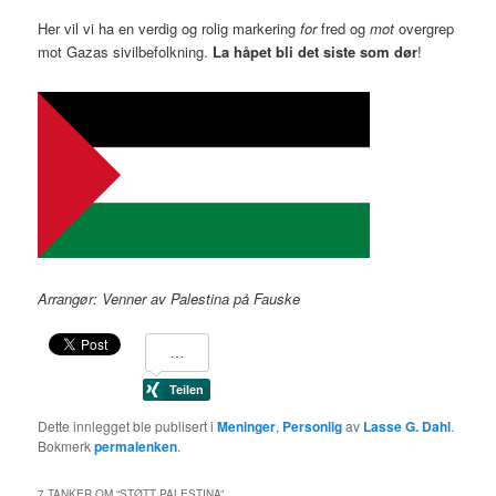
Her vil vi ha en verdig og rolig markering
for
fred og
mot
overgrep
mot Gazas sivilbefolkning.
La håpet bli det siste som dør
!
Arrangør: Venner av Palestina på Fauske
Dette innlegget ble publisert i
Meninger
,
Personlig
av
Lasse G. Dahl
.
Bokmerk
permalenken
.
7 TANKER OM “
STØTT PALESTINA
”