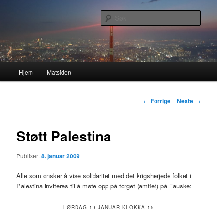
Gå
Nå enda nyere og mer forbedret!
direkte
Søk
til
hovedinnholdet
Lasses hjemmeside
Hovedmeny
Hjem
Matsiden
Innleggsnavigasjon
←
Forrige
Neste
→
Støtt Palestina
Publisert
8. januar 2009
Alle som ønsker å vise solidaritet med det krigsherjede folket i
Palestina inviteres til å møte opp på torget (amfiet) på Fauske:
LØRDAG 10 JANUAR KLOKKA 15