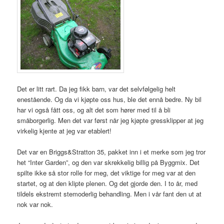
Det er litt rart. Da jeg fikk barn, var det selvfølgelig helt
enestående. Og da vi kjøpte oss hus, ble det ennå bedre. Ny bil
har vi også fått oss, og alt det som hører med til å bli
småborgerlig. Men det var først når jeg kjøpte gressklipper at jeg
virkelig kjente at jeg var etablert!
Det var en Briggs&Stratton 35, pakket inn i et merke som jeg tror
het “Inter Garden”, og den var skrekkelig billig på Byggmix. Det
spilte ikke så stor rolle for meg, det viktige for meg var at den
startet, og at den klipte plenen. Og det gjorde den. I to år, med
tildels ekstremt stemoderlig behandling. Men i vår fant den ut at
nok var nok.