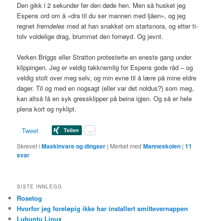
Den gikk i 2 sekunder før den døde hen. Men så husket jeg
Espens ord om å «dra til du ser mannen med ljåen», og jeg
regnet
fremdeles
med at han snakket om startsnora, og etter ti-
tolv voldelige drag, brummet den fornøyd. Og jevnt.
Verken Briggs eller Stratton protesterte en eneste gang under
klippingen. Jeg er veldig takknemlig for Espens gode råd – og
veldig stolt over meg selv, og min evne til å lære på mine eldre
dager. Til og med en nogsagt (eller var det noldus?) som meg,
kan altså få en syk gressklipper på beina igjen. Og så er hele
plena kort og nyklipt.
Tweet
Skrevet i
Maskinvare og dingser
|
Merket med
Manneskolen
|
11
svar
SISTE INNLEGG
Rosetog
Hvorfor jeg foreløpig ikke har installert smittevernappen
Lubuntu Linux