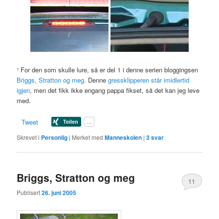
¹ For den som skulle lure, så er del 1 i denne serien bloggingsen
Briggs, Stratton og meg
. Denne
gressklipperen står imidlertid
igjen
, men det fikk ikke engang pappa fikset, så det kan jeg leve
med.
Tweet
Skrevet i
Personlig
|
Merket med
Manneskolen
|
3
svar
Briggs, Stratton og meg
11
Publisert
26. juni 2005