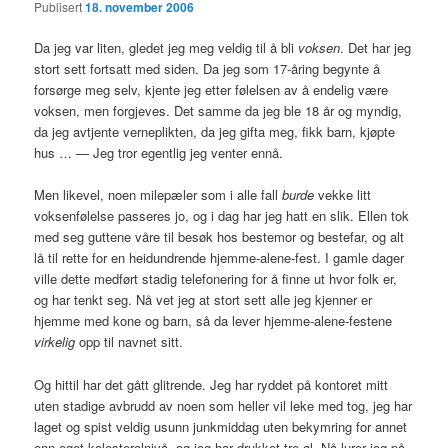
Publisert
18. november 2006
Da jeg var liten, gledet jeg meg veldig til å bli
voksen
. Det har jeg
stort sett fortsatt med siden. Da jeg som 17-åring begynte å
forsørge meg selv, kjente jeg etter følelsen av å endelig være
voksen, men forgjeves. Det samme da jeg ble 18 år og myndig,
da jeg avtjente verneplikten, da jeg gifta meg, fikk barn, kjøpte
hus … — Jeg tror egentlig jeg venter ennå.
Men likevel, noen milepæler som i alle fall
burde
vekke litt
voksenfølelse passeres jo, og i dag har jeg hatt en slik. Ellen tok
med seg guttene våre til besøk hos bestemor og bestefar, og alt
lå til rette for en heidundrende hjemme-alene-fest. I gamle dager
ville dette medført stadig telefonering for å finne ut hvor folk er,
og har tenkt seg. Nå vet jeg at stort sett alle jeg kjenner er
hjemme med kone og barn, så da lever hjemme-alene-festene
virkelig
opp til navnet sitt.
Og hittil har det gått glitrende. Jeg har ryddet på kontoret mitt
uten stadige avbrudd av noen som heller vil leke med tog, jeg har
laget og spist veldig usunn junkmiddag uten bekymring for annet
enn eget kolesterolnivå, og jeg har drukket tre øl. Nå lurer jeg på