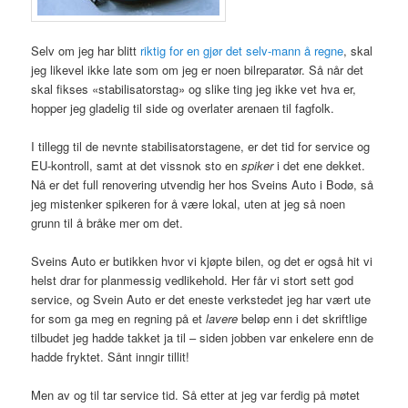
Selv om jeg har blitt
riktig for en gjør det selv-mann å regne
, skal
jeg likevel ikke late som om jeg er noen bilreparatør. Så når det
skal fikses «stabilisatorstag» og slike ting jeg ikke vet hva er,
hopper jeg gladelig til side og overlater arenaen til fagfolk.
I tillegg til de nevnte stabilisatorstagene, er det tid for service og
EU-kontroll, samt at det vissnok sto en
spiker
i det ene dekket.
Nå er det full renovering utvendig her hos Sveins Auto i Bodø, så
jeg mistenker spikeren for å være lokal, uten at jeg så noen
grunn til å bråke mer om det.
Sveins Auto er butikken hvor vi kjøpte bilen, og det er også hit vi
helst drar for planmessig vedlikehold. Her får vi stort sett god
service, og Svein Auto er det eneste verkstedet jeg har vært ute
for som ga meg en regning på et
lavere
beløp enn i det skriftlige
tilbudet jeg hadde takket ja til – siden jobben var enkelere enn de
hadde fryktet. Sånt inngir tillit!
Men av og til tar service tid. Så etter at jeg var ferdig på møtet