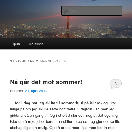
Gå
Gå
Nå enda nyere og mer forbedret!
direkte
direkte
Søk
til
til
hovedinnholdet
sekundærinnholdet
Lasses hjemmeside
Hovedmeny
Hjem
Matsiden
STIKKORDARKIV:
MANNESKOLEN
Nå går det mot sommer!
3
Publisert
21. april 2012
… for i dag har jeg skifta til sommerhjul på bilen!
Jeg lurte
lenge på om jeg skulle sette bort dette til fagfolk i år, men jeg
gidda altså en gang til. Og i ettertid slår det meg at det egentlig
ikke er så mye jobb, bare man stiller forberedt, og gjør det så lite
ubehagelig som mulig. Og så er det noen tips man bør ta med