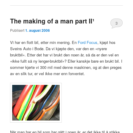
The making of a man part II¹
3
Publisert
1. august 2006
Vi har en flott bil, etter min mening. En
Ford Focus
, kjøpt hos
Sveins Auto i Bodø. Da vi kjøpte den, var den en «nyere
bruktbil». Etter det har vi brukt den noen år, så da er den vel en
«ikke fullt så ny lenger-bruktbil»? Eller kanskje bare en brukt bil. I
sommer kjørte vi 300 mil med denne maskinen, og at den preges
av en slik tur, er vel ikke mer enn forventet.
Når man har en bil som har gått i noen år, er det ikke til å stikke