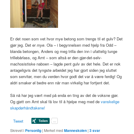
Er det noen som vet hvor mye betong som trengs til et gulv? Det
gjør jeg. Det er
mye
. Ola – i begynnelsen med hjelp fra Odd –
blanda betongen, Anders og meg trilla den inn i ufattelig tunge
trillebårlass, og Arnt – som altså er den gjør-det-selv-
machosistiske naboen – lagde pent gulv av det hele. Det er nok
antageligvis det tyngste arbeidet jeg har gjort siden jeg sluttet
som servitør, men du verden hvor godt det var å være ferdig! Og
aldri smaker øl bedre enn når man virkelig har fortjent det.
Så nå har jeg vært med på enda en ting av det de voksne gjør.
Og gjett om Arnt skal få lov til å hjelpe meg med de
vanskelige
skapdørhåndtakene!
Tweet
Skrevet i
Personlig
|
Merket med
Manneskolen
|
3
svar