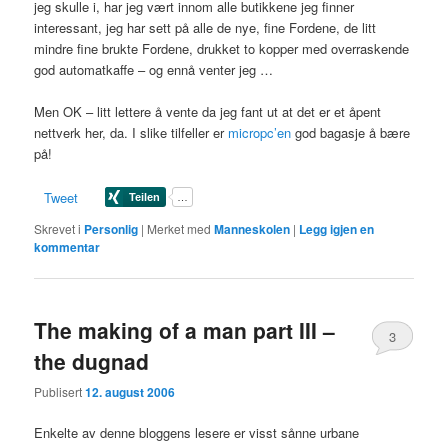
jeg skulle i, har jeg vært innom alle butikkene jeg finner
interessant, jeg har sett på alle de nye, fine Fordene, de litt
mindre fine brukte Fordene, drukket to kopper med overraskende
god automatkaffe – og ennå venter jeg …
Men
OK
– litt lettere å vente da jeg fant ut at det er et åpent
nettverk her, da. I slike tilfeller er
micropc’en
god bagasje å bære
på!
Tweet
Skrevet i
Personlig
|
Merket med
Manneskolen
|
Legg igjen en
kommentar
The making of a man part III –
3
the dugnad
Publisert
12. august 2006
Enkelte av denne bloggens lesere er visst sånne urbane