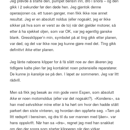
Jeg prøvde å starte den, pumpet bensin inn, dro i snora – og den
gikk i 2 sekunder før den døde hen. Jeg gjentok denne
operasjonen ca. ett tusen ganger, men fikk ikke noe annet
resultat. Jeg er en absolutt noldus (eller nogsakt, jeg er ikke
sikker på hva som er verst av de to) når det gjelder motorer, så
etter å ha sjekket oljen, som var OK, var jeg egentlig ganske
blank. Gressklipper’n min, symbolet på at ting gikk etter planen,
var død, og det var ikke noe jeg kunne gjøre med det. Ting gikk
definitivt
ikke
etter planen.
Jeg lånte naboens klipper for å få slått noe av den åkeren jeg
tidligere kalte plen før jeg kontaktet noen potensielle reparatører.
De kunne jo
kanskje
se på den. I løpet av sommeren. Jeg var litt
rådvill.
Men så fikk jeg besøk av min gode venn Espen, som absolutt
ikke
er noen motornoldus (eller var det nogsakt?). «Kondens», sa
han med selvsikker mine etter å ha hørt om hvor den hadde stått
parkert den siste vinteren, og hvordan den oppførte seg. «Tøm på
litt rødsprit i bensinen, og dra til du ser mannen med ljåen». var
hans oppskrift. Når han sa «dra», regnet jeg med han snakket
om den der snora som starter klipperen når den virker.