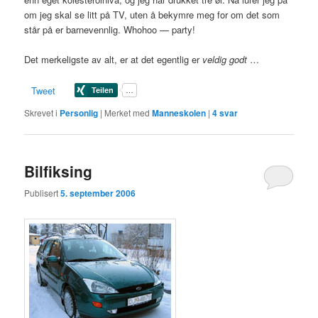
om jeg skal se litt på TV, uten å bekymre meg for om det som
står på er barnevennlig. Whohoo — party!
Det merkeligste av alt, er at det egentlig er
veldig godt
…
Tweet
Skrevet i
Personlig
|
Merket med
Manneskolen
|
4
svar
Bilfiksing
Publisert
5. september 2006