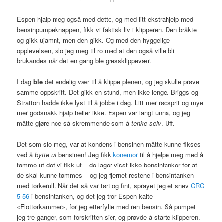
Espen hjalp meg også med dette, og med litt ekstrahjelp med
bensinpumpeknappen, fikk vi faktisk liv i klipperen. Den bråkte
og gikk ujamnt, men den gikk. Og med den hyggelige
opplevelsen, slo jeg meg til ro med at den også ville bli
brukandes når det en gang ble gressklippevær.
I dag
ble
det endelig vær til å klippe plenen, og jeg skulle prøve
samme oppskrift. Det gikk en stund, men ikke lenge. Briggs og
Stratton hadde ikke lyst til å jobbe i dag. Litt mer rødsprit og mye
mer godsnakk hjalp heller ikke. Espen var langt unna, og jeg
måtte gjøre noe så skremmende som å
tenke selv
. Uff.
Det som slo meg, var at kondens i bensinen måtte kunne fikses
ved å
bytte ut
bensinen! Jeg fikk
konemor
til å hjelpe meg med å
tømme ut det vi fikk ut – de lager visst ikke bensintanker for at
de skal kunne tømmes – og jeg fjernet restene i bensintanken
med tørkerull. Når det så var tørt og fint, sprayet jeg et snev
CRC
5
-56
i bensintanken, og det jeg tror Espen kalte
«Flottørkammer», før jeg etterfylte med ren bensin. Så pumpet
jeg tre ganger, som forskriften sier, og prøvde å starte klipperen.