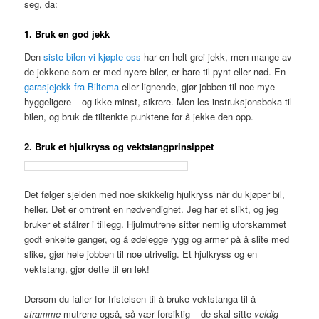
seg, da:
1. Bruk en god jekk
Den
siste bilen vi kjøpte oss
har en helt grei jekk, men mange av
de jekkene som er med nyere biler, er bare til pynt eller nød. En
garasjejekk fra Biltema
eller lignende, gjør jobben til noe mye
hyggeligere – og ikke minst, sikrere. Men les instruksjonsboka til
bilen, og bruk de tiltenkte punktene for å jekke den opp.
2. Bruk et hjulkryss og vektstangprinsippet
Det følger sjelden med noe skikkelig hjulkryss når du kjøper bil,
heller. Det er omtrent en nødvendighet. Jeg har et slikt, og jeg
bruker et stålrør i tillegg. Hjulmutrene sitter nemlig uforskammet
godt enkelte ganger, og å ødelegge rygg og armer på å slite med
slike, gjør hele jobben til noe utrivelig. Et hjulkryss og en
vektstang, gjør dette til en lek!
Dersom du faller for fristelsen til å bruke vektstanga til å
stramme
mutrene også, så vær forsiktig – de skal sitte
veldig