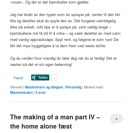
«must». Og der er det kjemikalier som gjelder.
Jeg har brukt av den typen som du sprayer på, venter til den blir
lilla og deretter skal du spyle den av. Det fungerer selvfølgelig
ikke så enkelt, mitt tips er å spraye på, vent
veldig lenge
–
kjemikaliene må få tid til å virke – og vask deretter av med vann
med vanlig oppvasksåpe. Spyl rent, og felgene er som nye! Da
blir det mye hyggeligere å ta dem frem ved neste skifte.
Og du verden hvor mandig du føler deg når du er ferdig! Det er
nesten så det er sin egen belønning!
Tweet
Skrevet i
Maskinvare og dingser
,
Personlig
|
Merket med
Manneskolen
|
3
svar
The making of a man part IV –
4
the home alone fæst