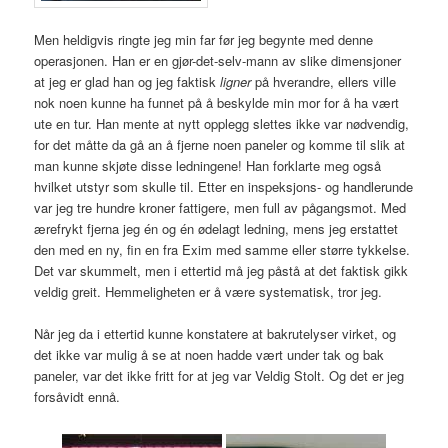
Men heldigvis ringte jeg min far før jeg begynte med denne
operasjonen. Han er en gjør-det-selv-mann av slike dimensjoner
at jeg er glad han og jeg faktisk
ligner
på hverandre, ellers ville
nok noen kunne ha funnet på å beskylde min mor for å ha vært
ute en tur. Han mente at nytt opplegg slettes ikke var nødvendig,
for det måtte da gå an å fjerne noen paneler og komme til slik at
man kunne skjøte disse ledningene! Han forklarte meg også
hvilket utstyr som skulle til. Etter en inspeksjons- og handlerunde
var jeg tre hundre kroner fattigere, men full av pågangsmot. Med
ærefrykt fjerna jeg én og én ødelagt ledning, mens jeg erstattet
den med en ny, fin en fra Exim med samme eller større tykkelse.
Det var skummelt, men i ettertid må jeg påstå at det faktisk gikk
veldig greit. Hemmeligheten er å være systematisk, tror jeg.
Når jeg da i ettertid kunne konstatere at bakrutelyser virket, og
det ikke var mulig å se at noen hadde vært under tak og bak
paneler, var det ikke fritt for at jeg var Veldig Stolt. Og det er jeg
forsåvidt ennå.