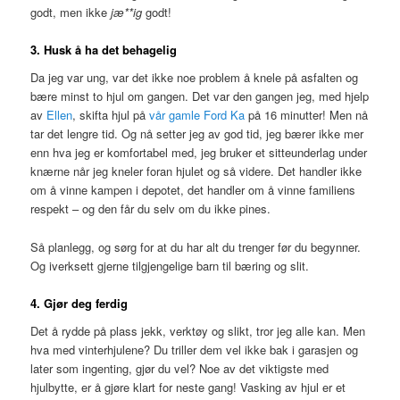
godt, men ikke
jæ**ig
godt!
3. Husk å ha det behagelig
Da jeg var ung, var det ikke noe problem å knele på asfalten og
bære minst to hjul om gangen. Det var den gangen jeg, med hjelp
av
Ellen
, skifta hjul på
vår gamle Ford Ka
på 16 minutter! Men nå
tar det lengre tid. Og nå setter jeg av god tid, jeg bærer ikke mer
enn hva jeg er komfortabel med, jeg bruker et sitteunderlag under
knærne når jeg kneler foran hjulet og så videre. Det handler ikke
om å vinne kampen i depotet, det handler om å vinne familiens
respekt – og den får du selv om du ikke pines.
Så planlegg, og sørg for at du har alt du trenger før du begynner.
Og iverksett gjerne tilgjengelige barn til bæring og slit.
4. Gjør deg ferdig
Det å rydde på plass jekk, verktøy og slikt, tror jeg alle kan. Men
hva med vinterhjulene? Du triller dem vel ikke bak i garasjen og
later som ingenting, gjør du vel? Noe av det viktigste med
hjulbytte, er å gjøre klart for neste gang! Vasking av hjul er et