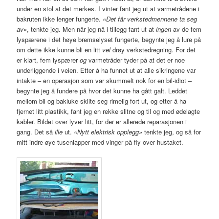
under en stol at det merkes. I vinter fant jeg ut at varmetrådene i
bakruten ikke lenger fungerte.
«Det får verkstedmennene ta seg
av»
, tenkte jeg. Men når jeg nå i tillegg fant ut at
ingen
av de fem
lyspærene i det høye bremselyset fungerte, begynte jeg å lure på
om dette ikke kunne bli en litt
vel
drøy verkstedregning. For det
er klart, fem lyspærer
og
varmetråder tyder på at det er noe
underliggende i veien. Etter å ha funnet ut at alle sikringene var
intakte – en operasjon som var skummelt nok for en bil-idiot –
begynte jeg å fundere på hvor det kunne ha gått galt. Leddet
mellom bil og bakluke skilte seg rimelig fort ut, og etter å ha
fjernet litt plastikk, fant jeg en rekke slitne og til og med ødelagte
kabler. Bildet over lyver litt, for der er allerede reparasjonen i
gang. Det så
ille
ut.
«Nytt elektrisk opplegg»
tenkte jeg, og så for
mitt indre øye tusenlapper med vinger på fly over hustaket.